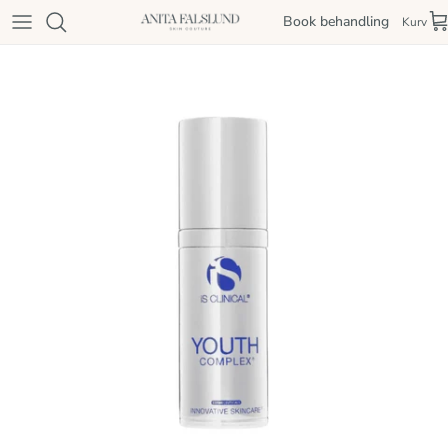
Spring til indhold
Book behandling
Kurv