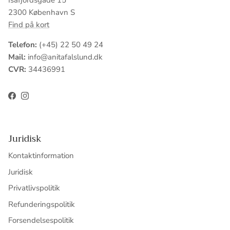
Isafjordsgade 15
2300 København S
Find på kort
Telefon:
(+45) 22 50 49 24
Mail:
info@anitafalslund.dk
CVR:
34436991
Facebook
Instagram
Juridisk
Kontaktinformation
Juridisk
Privatlivspolitik
Refunderingspolitik
Forsendelsespolitik