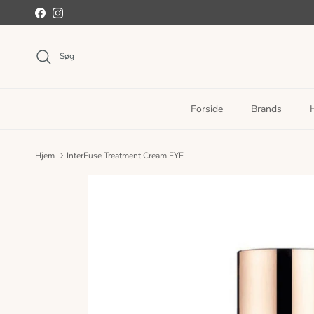
Spring til indhold
Facebook
Instagram
Søg
Forside
Brands
Hjem
InterFuse Treatment Cream EYE