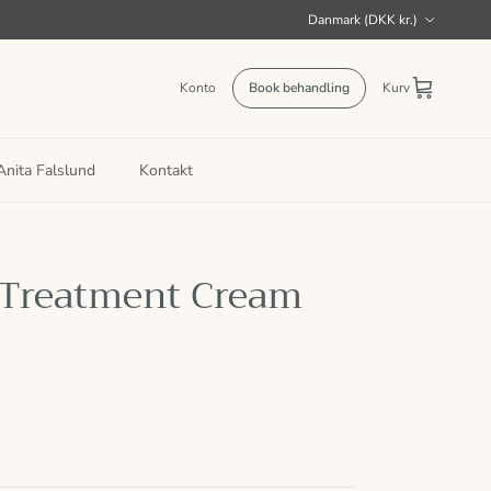
Land/Region
Danmark (DKK kr.)
Konto
Book behandling
Kurv
nita Falslund
Kontakt
 Treatment Cream