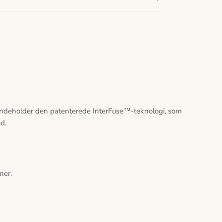
n indeholder den patenterede
InterFuse™-teknologi, som
d.
ner.