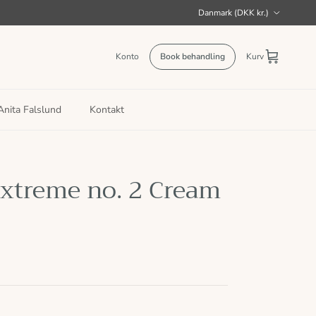
Land/Region
Danmark (DKK kr.)
Konto
Book behandling
Kurv
nita Falslund
Kontakt
treme no. 2 Cream