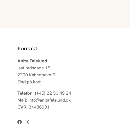
Kontakt
Anita Falslund
Isafjordsgade 15
2300 København S
Find på kort
Telefon:
(+45) 22 50 49 24
Mail:
info@anitafalslund.dk
CVR:
34436991
Facebook
Instagram