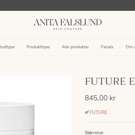
Hudtype
Produkttype
Alle produkter
Facials
Om A
FUTURE Ex
845,00 kr
af
FUTURE
Størrelse