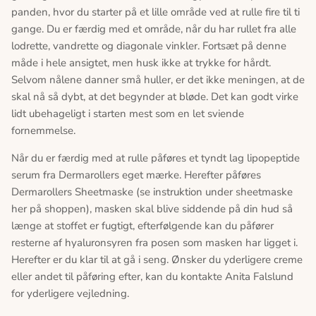
panden, hvor du starter på et lille område ved at rulle fire til ti
gange. Du er færdig med et område, når du har rullet fra alle
lodrette, vandrette og diagonale vinkler. Fortsæt på denne
måde i hele ansigtet, men husk ikke at trykke for hårdt.
Selvom nålene danner små huller, er det ikke meningen, at de
skal nå så dybt, at det begynder at bløde. Det kan godt virke
lidt ubehageligt i starten mest som en let sviende
fornemmelse.
Når du er færdig med at rulle påføres et tyndt lag lipopeptide
serum fra Dermarollers eget mærke. Herefter påføres
Dermarollers Sheetmaske (se instruktion under sheetmaske
her på shoppen), masken skal blive siddende på din hud så
længe at stoffet er fugtigt, efterfølgende kan du påfører
resterne af hyaluronsyren fra posen som masken har ligget i.
Herefter er du klar til at gå i seng. Ønsker du yderligere creme
eller andet til påføring efter, kan du kontakte Anita Falslund
for yderligere vejledning.