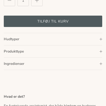
TILFØJ TIL KURV
Hudtyper
Produkttype
Ingredienser
Hvad er det?
En fugtgivende ansigtsmist, der både blødgør og hydrerer