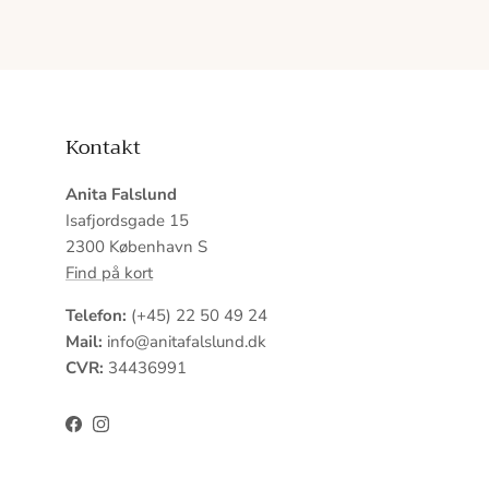
Kontakt
Anita Falslund
Isafjordsgade 15
2300 København S
Find på kort
Telefon:
(+45) 22 50 49 24
Mail:
info@anitafalslund.dk
CVR:
34436991
Facebook
Instagram