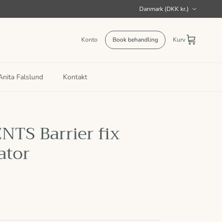
Land/Region
Danmark (DKK kr.)
Konto
Book behandling
Kurv
nita Falslund
Kontakt
TS Barrier fix
ator