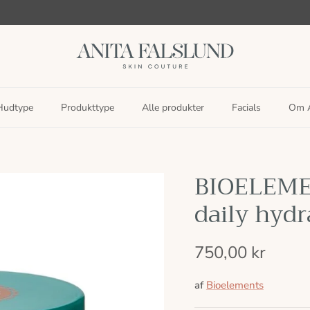
Hudtype
Produkttype
Alle produkter
Facials
Om A
BIOELEMEN
daily hydr
750,00 kr
af
Bioelements