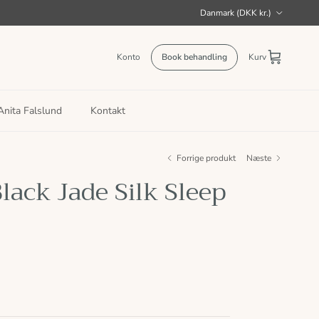
Land/Region
Danmark (DKK kr.)
Konto
Book behandling
Kurv
nita Falslund
Kontakt
Forrige produkt
Næste
lack Jade Silk Sleep