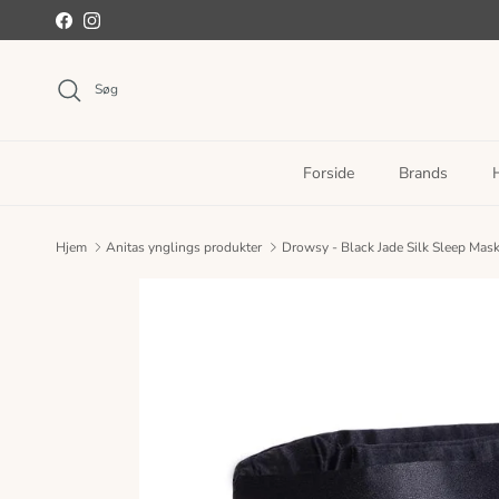
Spring til indhold
Facebook
Instagram
Søg
Forside
Brands
Hjem
Anitas ynglings produkter
Drowsy - Black Jade Silk Sleep Mas