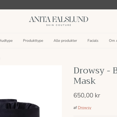
Hudtype
Produkttype
Alle produkter
Facials
Om A
k
Drowsy - B
Mask
650,00 kr
af
Drowsy