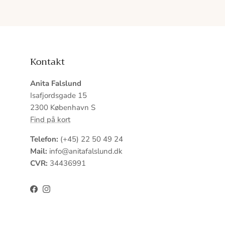
Kontakt
Anita Falslund
Isafjordsgade 15
2300 København S
Find på kort
Telefon:
(+45) 22 50 49 24
Mail:
info@anitafalslund.dk
CVR:
34436991
Facebook
Instagram